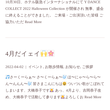
10月30日、ホテル阪急インターナショナルにて Y DANCE
COLLECT 2022 Halloween Collection が開催され 無事、盛会
に終えることができました。 ご来場・ご出演頂いた皆様 ご
協力いただ
Read More
4月だイェイ
2022-04-02
|
イベント
,
お散歩情報
,
お知らせ
,
ご挨拶
さーくーらぁ〜 さ〜くーらぁ〜
ほ〜にゃ〜ら〜ら〜
ん〜んんん〜
皆さまこんにちは
ついつい歌がこぼれて
しまいます、大橋恭子です
あっ、4月より、吉岡恭子改
め、大橋恭子で活動して参ります
よろしくお
Read More