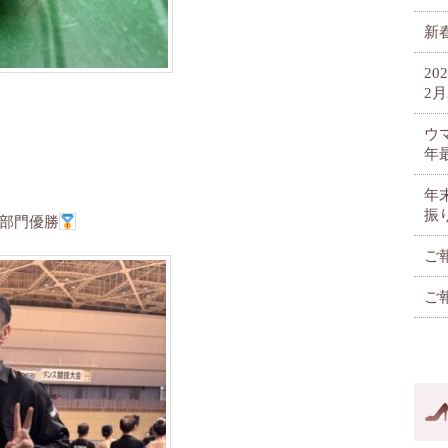
新春
2
2月
ウ
年
年
振
部門優勝
ご
ご