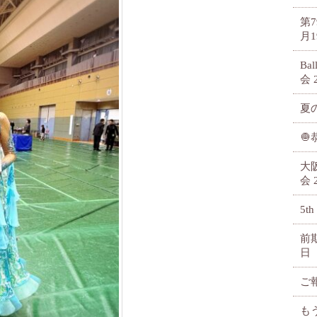
第
月1
Ba
会
夏

大
会
5th
前
日
ご
も