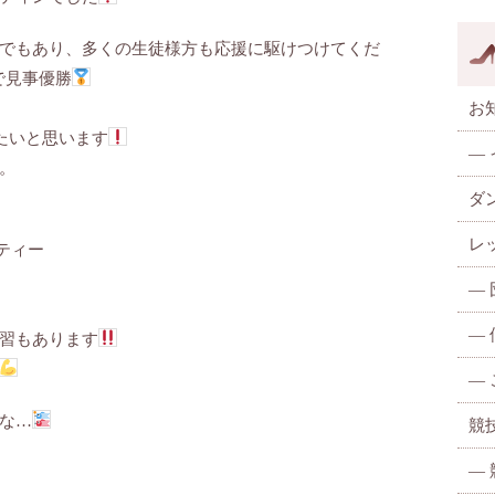
でもあり、多くの生徒様方も応援に駆けつけてくだ
で見事優勝
お
たいと思います
—
。
ダ
レ
ティー
—
—
習もあります
—
な…
競
—