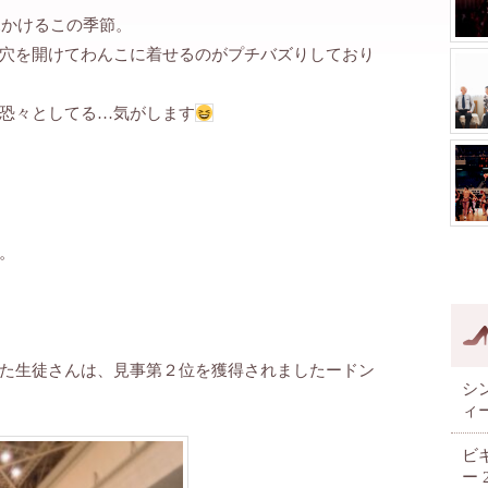
見かけるこの季節。
穴を開けてわんこに着せるのがプチバズりしており
恐々としてる…気がします
。
た生徒さんは、見事第２位を獲得されましたードン
シ
ィ
ビ
ー