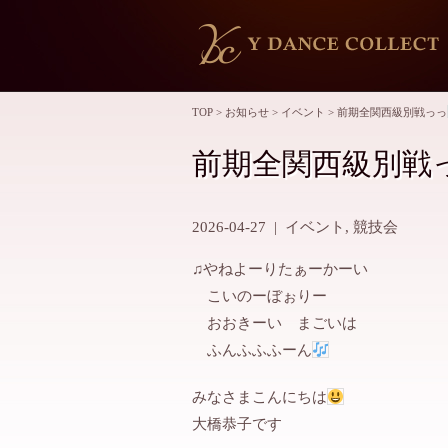
TOP
>
お知らせ
>
イベント
>
前期全関西級別戦っっ
前期全関西級別戦
2026-04-27
|
イベント
,
競技会
♫やねよーりたぁーかーい
こいのーぼぉりー
おおきーい まごいは
ふんふふふーん
みなさまこんにちは
大橋恭子です