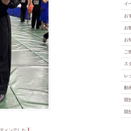
イ
お
お
お
ご
ス
レ
動
競
競
ティンでした