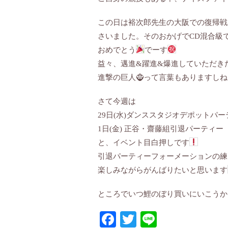
この日は裕次郎先生の大阪での復帰戦
さいました。そのおかげでCD混合級
おめでとう
でーす
益々、邁進&躍進&爆進していただき
進撃の巨人🧌って言葉もありますしね
さて今週は
29日(水)ダンススタジオデポットパー
1日(金) 正谷・齋藤組引退パーティー
と、イベント目白押しです
引退パーティーフォーメーションの練
楽しみながらがんばりたいと思います
ところでいつ鯉のぼり買いにいこうか
Facebook
Twitter
Line