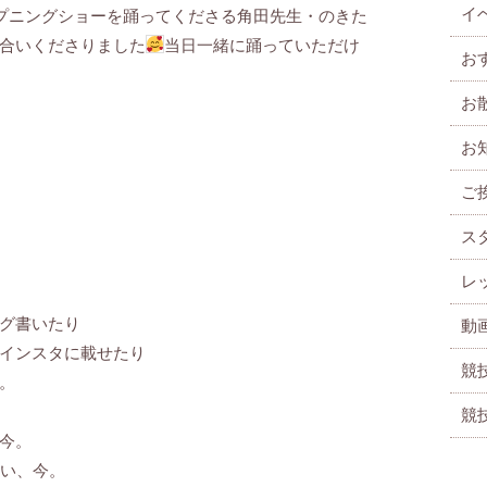
イ
ープニングショーを踊ってくださる角田先生・のきた
合いくださりました
当日一緒に踊っていただけ
お
お
お
ご
ス
レ
グ書いたり
動
インスタに載せたり
競
。
競
今。
しい、今。