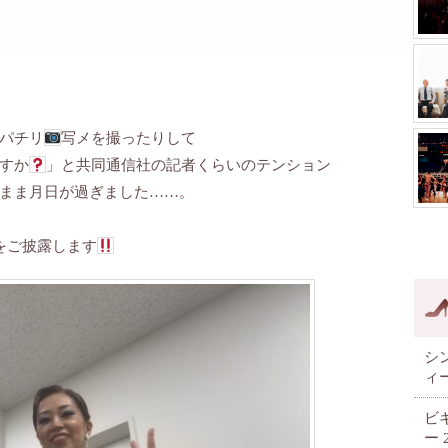
パチリ
写メを撮ったりして
すか
」と共同通信社の記者くらいのテンション
まま月日が過ぎました……。
をご披露します
シ
ィ
ビ
ー