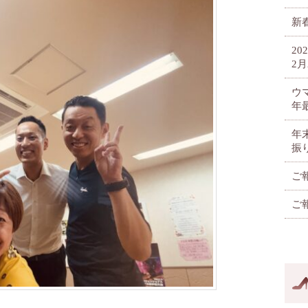
新春
2
2月
ウ
年
年
振
ご
ご