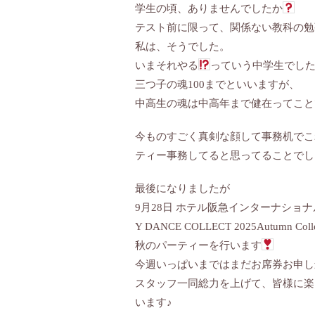
学生の頃、ありませんでしたか
テスト前に限って、関係ない教科の勉
私は、そうでした。
いまそれやる
っていう中学生でし
三つ子の魂100までといいますが、
中高生の魂は中高年まで健在ってこと
今ものすごく真剣な顔して事務机でこ
ティー事務してると思ってることでし
最後になりましたが
9月28日 ホテル阪急インターナショ
Y DANCE COLLECT 2025Autumn Colle
秋のパーティーを行います
今週いっぱいまではまだお席券お申し
スタッフ一同総力を上げて、皆様に楽
います♪