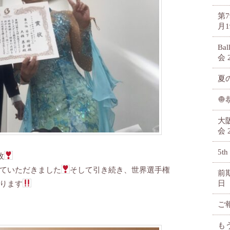
第
月1
Ba
会
夏

大
会
5th
枚
ていただきました
そして引き続き、世界選手権
前
日
ります
ご
も