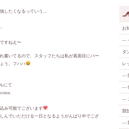
強したくなるっていう…
た。
お
—
ですねえ〜
ダ
れ書いてるので、スタッフたちは私が真面目にパー
ょう。フハハ
レ
—
ナルにて
—
ction
—
込み可能でございます
競
しんでいただける一日となるようがんばり中でござ
—