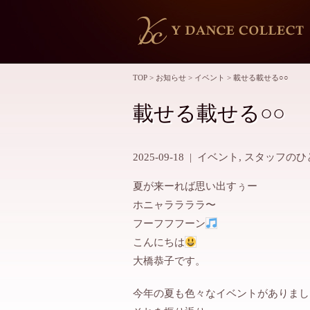
TOP
>
お知らせ
>
イベント
>
載せる載せる○○
載せる載せる○○
2025-09-18
|
イベント
,
スタッフのひ
夏が来ーれば思い出すぅー
ホニャララララ〜
フーフフフーン
こんにちは
大橋恭子です。
今年の夏も色々なイベントがありまし