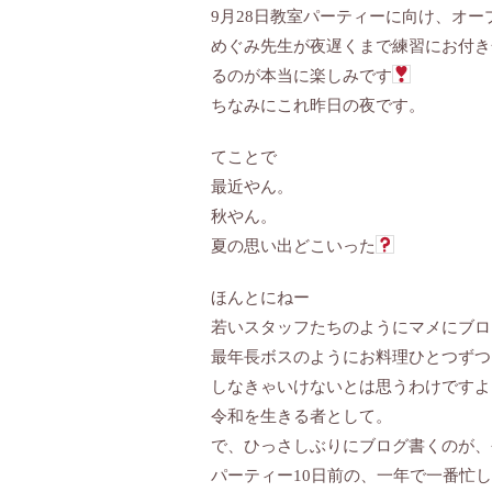
9月28日教室パーティーに向け、オ
めぐみ先生が夜遅くまで練習にお付き
るのが本当に楽しみです
ちなみにこれ昨日の夜です。
てことで
最近やん。
秋やん。
夏の思い出どこいった
ほんとにねー
若いスタッフたちのようにマメにブロ
最年長ボスのようにお料理ひとつずつ
しなきゃいけないとは思うわけですよ
令和を生きる者として。
で、ひっさしぶりにブログ書くのが、
パーティー10日前の、一年で一番忙