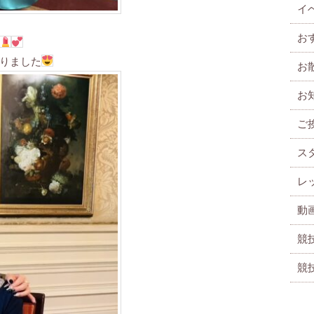
イ
お
りました
お
お
ご
ス
レ
動
競
競