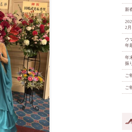
新春
2
2月
ウ
年
年
振
ご
ご