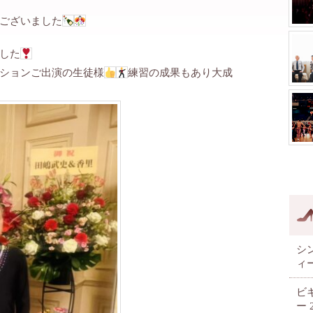
ございました
した
ションご出演の生徒様
練習の成果もあり大成
シ
ィ
ビ
ー