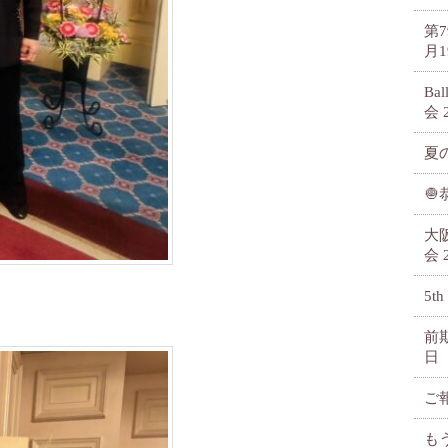
第
月1
Ba
会
夏

大
会
5th
前
日
ご
も