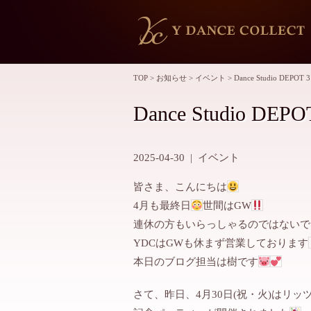
TOP
>
お知らせ
>
イベント
>
Dance Studio DE
Dance Studio 
2025-04-30
|
イベント
皆さま、こんにちは
4月も最終日
世間はGW
連休の方もいらっしゃるのではないで
YDCはGWも休まず営業しております
本日のブログ担当は樹です
さて、昨日、4月30日(祝・火)はリッツ・カ