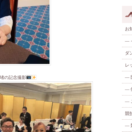
お
—
ダ
レ
—
堵の記念撮影
—
—
競
—