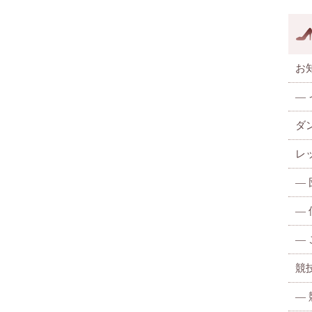
お
—
ダ
レ
—
—
—
競
—