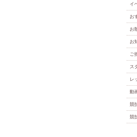
イ
お
お
お
ご
ス
レ
動
競
競