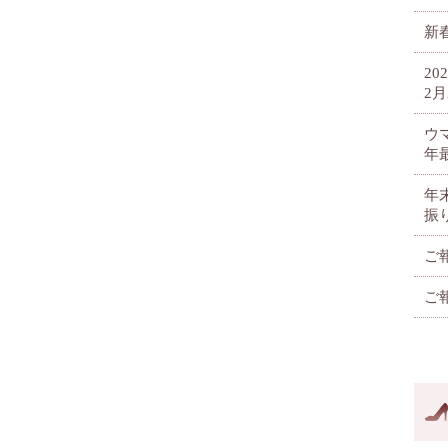
新春
2
2月
ウ
年
年
振
ご
ご