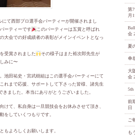
第
月1
ョナルにて西部プロ選手会パーティーが開催されまし
Ba
パーティーです
このパーティーは五賞と呼ばれ
会
の大会での好成績者の表彰がメインイベントとなっ
夏
を受賞されました
その様子はまた裕次郎先生が

楽しみに〜
大
。池田祐史・宮武樹組はこの選手会パーティーにて
会
これまで応援、サポートして下さった皆様、諸先生
5th
できました。本当にありがとうございました。
前
向けて、私自身は一旦競技会をお休みさせて頂き、
日
動をしていくつもりです。
ご
ともよろしくお願いします。
も