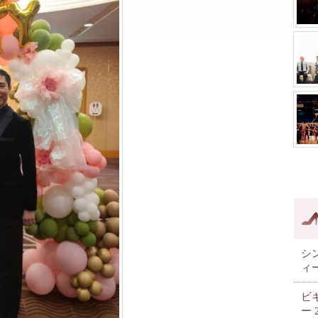
シ
ィ
ビ
ー