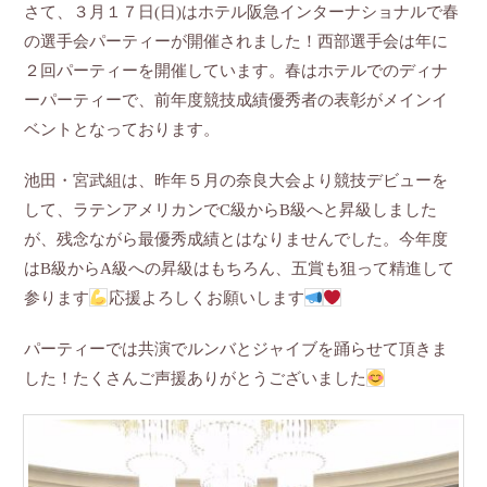
さて、３月１７日(日)はホテル阪急インターナショナルで春
の選手会パーティーが開催されました！西部選手会は年に
２回パーティーを開催しています。春はホテルでのディナ
ーパーティーで、前年度競技成績優秀者の表彰がメインイ
ベントとなっております。
池田・宮武組は、昨年５月の奈良大会より競技デビューを
して、ラテンアメリカンでC級からB級へと昇級しました
が、残念ながら最優秀成績とはなりませんでした。今年度
はB級からA級への昇級はもちろん、五賞も狙って精進して
参ります
応援よろしくお願いします
パーティーでは共演でルンバとジャイブを踊らせて頂きま
した！たくさんご声援ありがとうございました