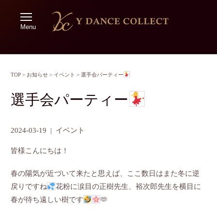
Menu
TOP
>
お知らせ
>
イベント
>
選手会パーティー
選手会パーティー
2024-03-19
|
イベント
皆様こんにちは！
春の陽気が近づいて来たと思えば、ここ数日はまた冬に逆
戻りですね
花粉に涙目の正樹先生、裕次郎先生を横目に
春が待ち遠しい樹です
🫶