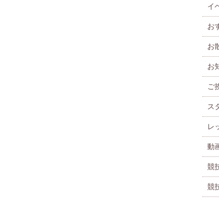
イ
お
お
お
ご
ス
レ
動
競
競