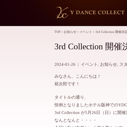
TOP
>
お知らせ
>
イベント
>
3rd Collection 開
3rd Collection
2024-01-26
|
イベント
,
お知らせ
,
ス
みなさん、こんにちは！
裕次郎です！
タイトルの通り、
恒例となりましたホテル阪神でのYD
3rd Collection が5月26日（日）
なんとなんと・・・・