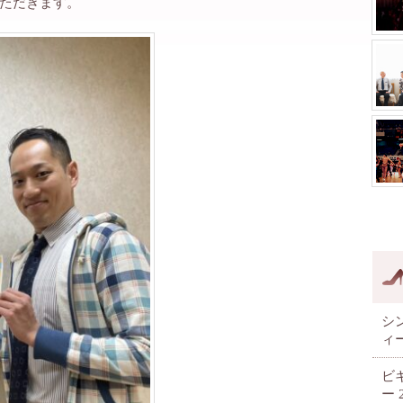
ただきます。
シ
ィ
ビ
ー