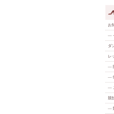
お
—
ダ
レ
—
—
—
競
—