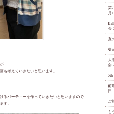
第
月1
Ba
会
夏

大
が
会
画も考えていきたいと思います。
5th
前
日
けるパーティーを作っていきたいと思いますので
ご
ます。
も