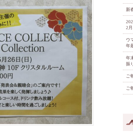
新春
2
2月
ウ
年
年
振
ご
ご