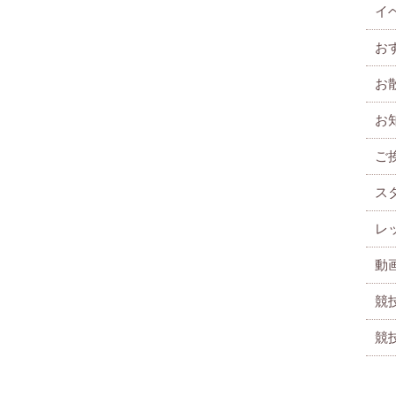
イ
お
お
お
ご
ス
レ
動
競
競