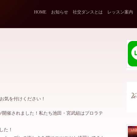
HOME
お知らせ
社交ダンスとは
レッスン案内
お気を付けください！
技会が開催されました！私たち池田・宮武組はプロラテ
した！