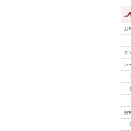
お
—
ダ
レ
—
—
—
競
—