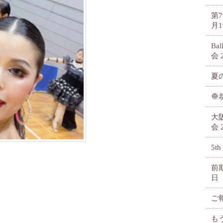
第
月1
Ba
会
夏

大
会
5th
前
日
ご
も