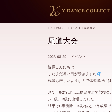
TOP
>
お知らせ
>
イベント
>
尾道大会
尾道大会
2023-08-29
|
イベント
皆様こんにちは！
まだまだ暑い日が続きますね
残暑も厳しいようなので体調管理には
さて、8/27(日)は広島県尾道で競
ンC級、B級に出場しました！
結果はC級優勝、B級2位という成績で