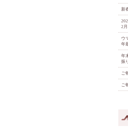
新春
2
2月
ウ
年
年
振
ご
ご