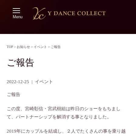
Menu
TOP
>
お知らせ
>
イベント
>
ご報告
ご報告
2022-12-25
|
イベント
ご報告
この度、宮崎彰信・宮武樹組は昨日のショーをもちまし
て、パートナーシップを解消する事となりました。
2019
年にカップルを結成し、２人でたくさんの事を乗り越