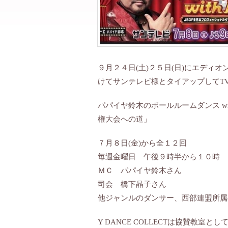
９月２４日(土)２５日(日)にエディ
けてサンテレビ様とタイアップしてT
パパイヤ鈴木のボールルームダンス wi
権大会への道」
７月８日(金)から全１２回
毎週金曜日 午後９時半から１０時
ＭＣ パパイヤ鈴木さん
司会 橋下晶子さん
他ジャンルのダンサー、西部連盟所属
Y DANCE COLLECTは協賛教室と