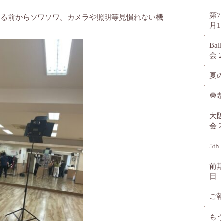
第
まる前からソワソワ。カメラや照明等見慣れない機
月1
Ba
会
夏

大
会
5th
前
日
ご
も