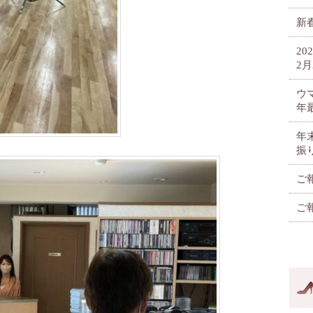
新春
2
2月
ウ
年
年
振
ご
ご