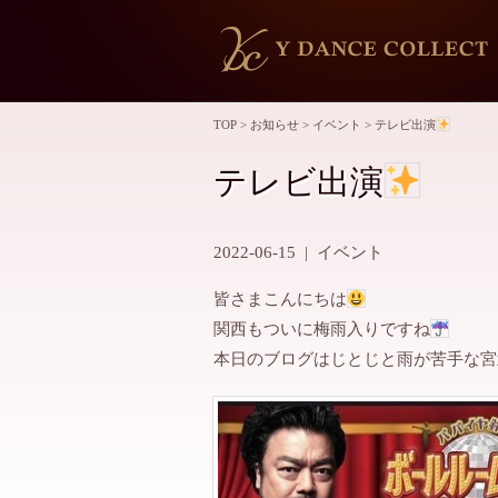
TOP
>
お知らせ
>
イベント
>
テレビ出演
テレビ出演
2022-06-15
|
イベント
皆さまこんにちは
関西もついに梅雨入りですね
本日のブログはじとじと雨が苦手な宮