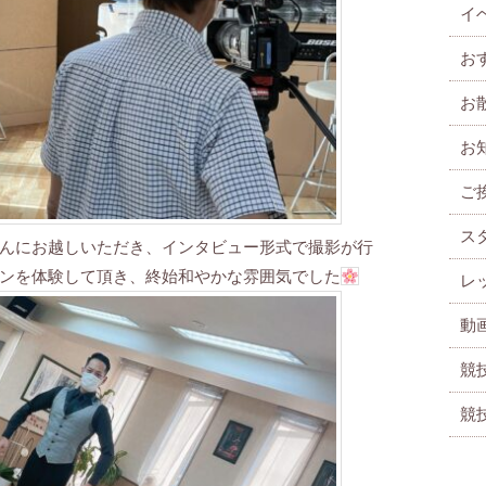
イ
お
お
お
ご
ス
んにお越しいただき、インタビュー形式で撮影が行
ンを体験して頂き、終始和やかな雰囲気でした
レ
動
競
競