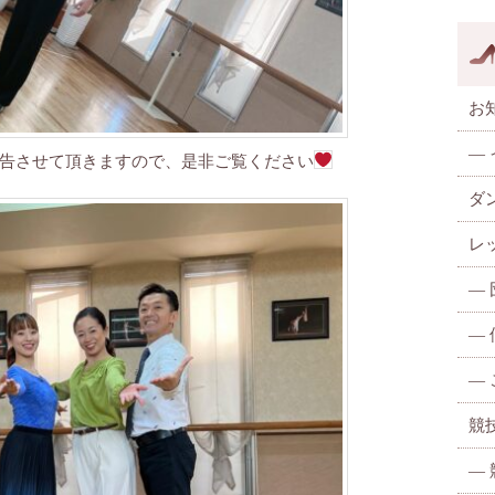
お
—
告させて頂きますので、是非ご覧ください
ダ
レ
—
—
—
競
—