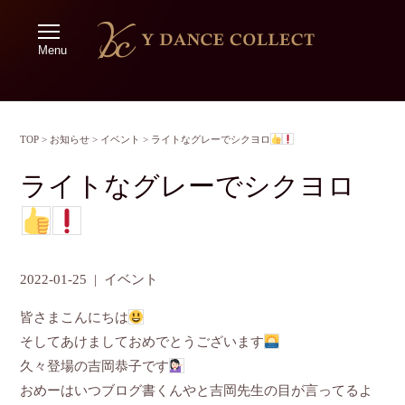
Menu
TOP
>
お知らせ
>
イベント
>
ライトなグレーでシクヨロ
ライトなグレーでシクヨロ
2022-01-25
|
イベント
皆さまこんにちは
そしてあけましておめでとうございます
久々登場の吉岡恭子です
おめーはいつブログ書くんやと吉岡先生の目が言ってるよ