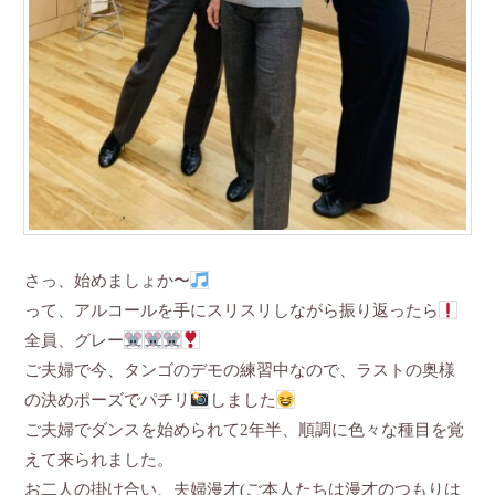
さっ、始めましょか〜
って、アルコールを手にスリスリしながら振り返ったら
全員、グレー
ご夫婦で今、タンゴのデモの練習中なので、ラストの奥様
の決めポーズでパチリ
しました
ご夫婦でダンスを始められて2年半、順調に色々な種目を覚
えて来られました。
お二人の掛け合い、夫婦漫才(ご本人たちは漫才のつもりは