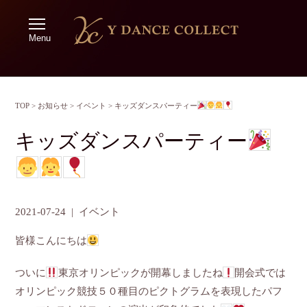
Menu
TOP
>
お知らせ
>
イベント
>
キッズダンスパーティー
キッズダンスパーティー
2021-07-24
|
イベント
皆様こんにちは
ついに
東京オリンピックが開幕しましたね
開会式では
オリンピック競技５０種目のピクトグラムを表現したパフ