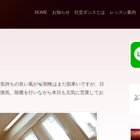
HOME
お知らせ
社交ダンスとは
レッスン案内
と気持ちの良い風が
朝晩はまだ肌寒いですが、日
換気、除菌を行いながら本日も元気に営業してお