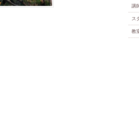
講
ス
教