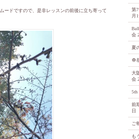
第
ムードですので、是非レッスンの前後に立ち寄って
月1
Ba
会
夏

大
会
5th
前
日
ご
も