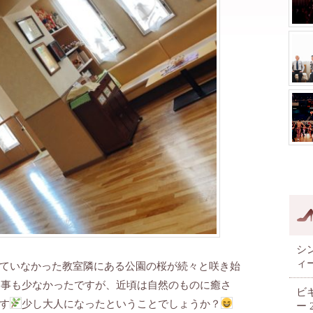
シ
ィ
ていなかった教室隣にある公園の桜が続々と咲き始
る事も少なかったですが、近頃は自然のものに癒さ
ビ
す
少し大人になったということでしょうか？
ー