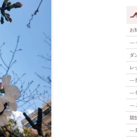
お
—
ダ
レ
—
—
—
競
—