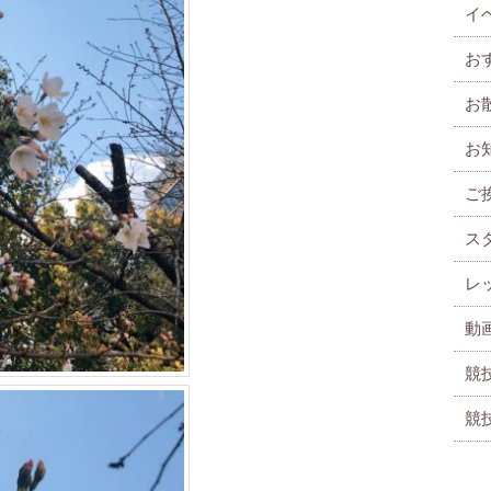
イ
お
お
お
ご
ス
レ
動
競
競