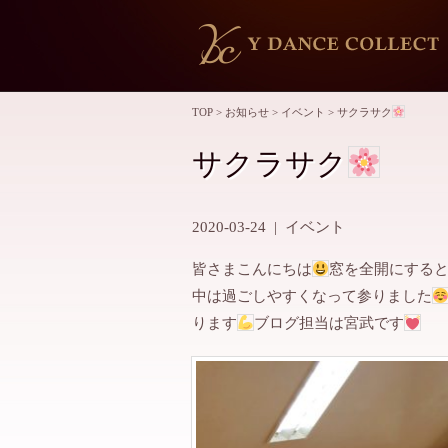
TOP
>
お知らせ
>
イベント
>
サクラサク
サクラサク
2020-03-24
|
イベント
皆さまこんにちは
窓を全開にする
中は過ごしやすくなって参りました
ります
ブログ担当は宮武です