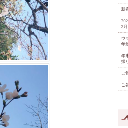
新春
2
2月
ウ
年
年
振
ご
ご