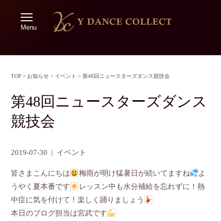
Menu
TOP
>
お知らせ
>
イベント
>
第48回ニュースターズダンス競技会
第48回ニュースターズダンス
競技会
2019-07-30
|
イベント
皆さまこんにちは
梅雨が明け猛暑日が続いてますね
よ
うやく夏本番です
レッスン中も水分補給を忘れずに！熱
中症に気を付けて！楽しく踊りましょう
本日のブログ担当は宮武です