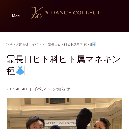
Menu
TOP
>
お知らせ
>
イベント
>
霊長目ヒト科ヒト属マネキン種
霊長目ヒト科ヒト属マネキン
種
2019-05-01
|
イベント
,
お知らせ