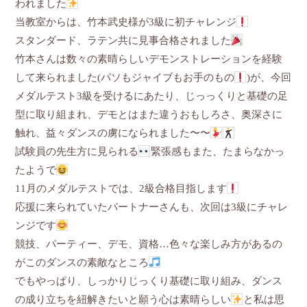
われました
当教室からは、竹本武史様が3級に初チャレンジ
スタンダード、ラテン共に見事合格されました
竹本さんは数々の素晴らしいデモンストレーションを経験
して来られました(パソもジャイブもお手のもの
)が、今回
メダルテスト3級を受けるにあたり、じっっくりと基礎の足
型に取り組まれ、デモとはまた違うおもしろさ、奥深さに
触れ、益々ダンスの虜になられました〜〜
試験員の先生方に見られる
緊張感もまた、たまらなかっ
たようで
11月のメダルテストでは、2級合格目指します
応援に来られていたパートナーさんも、次回は3級にチャレ
ンジです
競技、パーティー、デモ、資格…色々な楽しみ方があるの
がこのダンスの素敵なところ
でもやっぱり、しっかりじっくり基礎に取り組み、ダンス
の成り立ちを紐解きたいと願う心は素晴らしい
と私は思