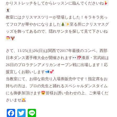
かりストレッチをしてからレッスンに臨んでくださいね
教室にはクリスマスツリーが登場しました！キラキラ光っ
てフロアが華やかになりました
至る所にクリスマスグ
ッズを飾ってあるので、隠れサンタを探して見て下さいね
さて、11/25(土)26(日)は関西で2017年最後のコンペ、西部
日本ダンス選手権大会が開催されます
漆原・宮武組は
26日のプロラテンアメリカンオープン戦に出場します！応
援宜しくお願いします
当教室にて、お得な前売り入場券販売中です！指定席をお
持ちの方は、プロの先生と踊れるスペシャルダンスタイム
にも御参加頂けます
皆様お誘い合わせの上、ご来場くだ
さいませ
Facebook
Twitter
Line