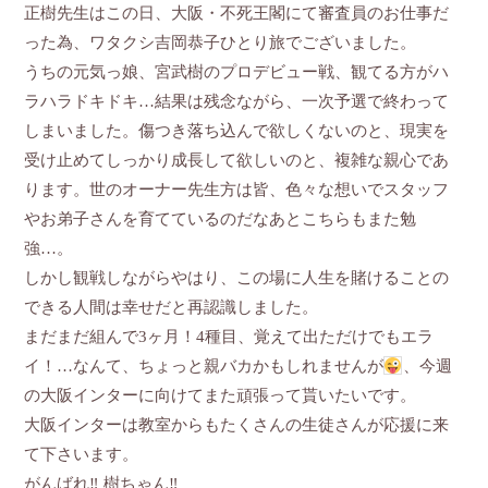
正樹先生はこの日、大阪・不死王閣にて審査員のお仕事だ
った為、ワタクシ吉岡恭子ひとり旅でございました。
うちの元気っ娘、宮武樹のプロデビュー戦、観てる方がハ
ラハラドキドキ…結果は残念ながら、一次予選で終わって
しまいました。傷つき落ち込んで欲しくないのと、現実を
受け止めてしっかり成長して欲しいのと、複雑な親心であ
ります。世のオーナー先生方は皆、色々な想いでスタッフ
やお弟子さんを育てているのだなあとこちらもまた勉
強…。
しかし観戦しながらやはり、この場に人生を賭けることの
できる人間は幸せだと再認識しました。
まだまだ組んで3ヶ月！4種目、覚えて出ただけでもエラ
イ！…なんて、ちょっと親バカかもしれませんが
、今週
の大阪インターに向けてまた頑張って貰いたいです。
大阪インターは教室からもたくさんの生徒さんが応援に来
て下さいます。
がんばれ‼︎ 樹ちゃん‼︎