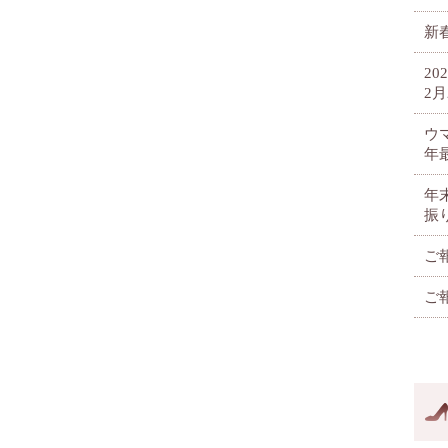
新春
2
2月
ウ
年
年
振
ご
ご