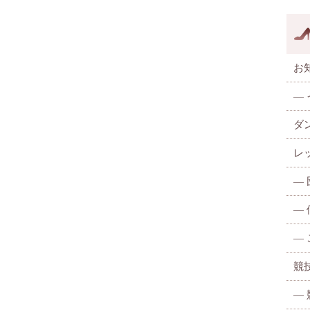
お
—
ダ
レ
—
—
—
競
—