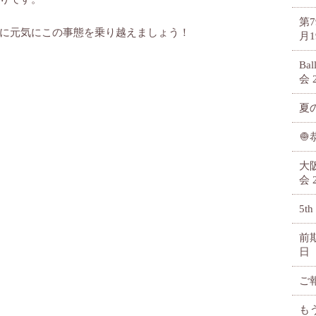
第
に元気にこの事態を乗り越えましょう！
月1
Ba
会
夏

大
会
5th
前
日
ご
も