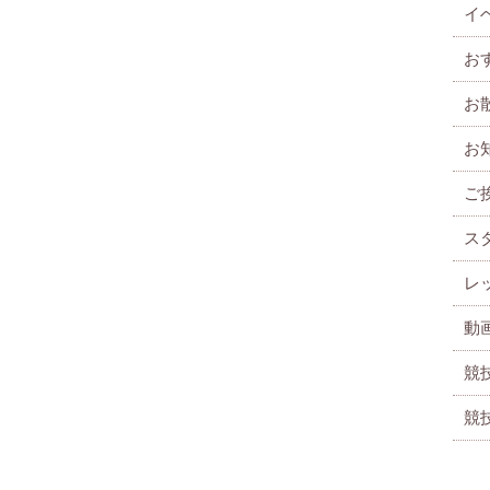
イ
お
お
お
ご
ス
レ
動
競
競