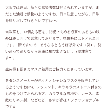
大阪では連日、新たな感染者数は抑えられていますが、ま
だまだ油断は禁物のようですね。日々注意しながら、日常
を取り戻して行きたいですね〜。
当教室も、13個ある窓を、防犯上閉める必要のあるもの以
外は終日開けて営業しております。換気時にはドアも全開
です。1階ですので、そうなるともうほぼ外です（笑）。勢
い余って踊りながら道路に飛び出さないよう要注意で
す〜。
生徒様も皆さまマスク着用にご協力くださっています。
各ダンスメーカーが色々とオシャレなマスクを販売してい
るようですね(^^)。レッスン中、キラキラのストーン付きの
ものをつけておられる方、カラフルな布地や、レース、素
敵なリネン製、などなど、さすが皆様！ファッショナブル
です♫