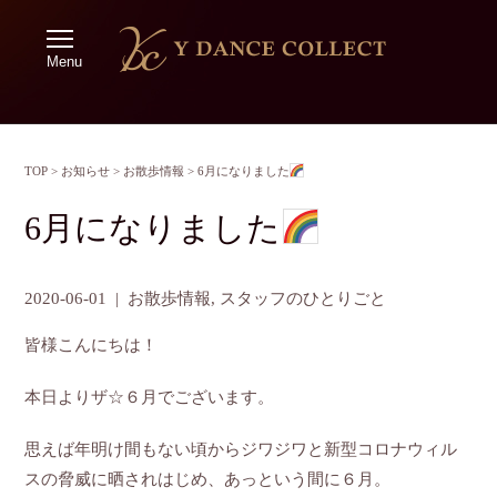
Menu
TOP
>
お知らせ
>
お散歩情報
>
6月になりました
6月になりました
2020-06-01
|
お散歩情報
,
スタッフのひとりごと
皆様こんにちは！
本日よりザ☆６月でございます。
思えば年明け間もない頃からジワジワと新型コロナウィル
スの脅威に晒されはじめ、あっという間に６月。