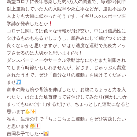
新型コロナに去年感染した約5万人の調査で、毎週2時間半
以上運動していた人の入院率や死亡率などが、運動不足の
人よりも大幅に低かったそうです。イギリスのスポーツ医
学誌が発表したとか
コロナに関しては色々な情報が飛び交い、中には信憑性に
欠けるものもあるでしょうし、鵜呑みにして飛びつくのは
良くないかと思いますが、やはり適度な運動で免疫力アッ
プさせるのは大切かと思います(^^)！
ダンスパーティーやサークル活動はなにかとまだ制限され
てしまう時節かもしれませんが、皆さま、じゅうぶん留意
されたうえで、ぜひ「自分なりの運動」を続けてください
ませ
家事の際も腕や背筋を伸ばしたり、お腹にちょっと力を入
れたり、はたまた足首使って背伸びしてみたり(何かにつか
まってもOKです！)するだけで、ちょっとした運動になると
思います
私も、生活の中で「ちょこちょこ運動」をぜひ実践したい
と思います
吉岡恭子でした〜