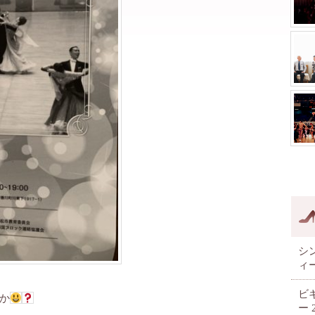
シ
ィ
ビ
か
ー