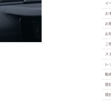
イ
お
お
お
ご
ス
レ
動
競
競