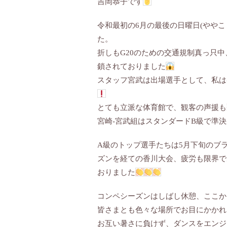
吉岡恭子です
令和最初の6月の最後の日曜日(ややこ
た。
折しもG20のための交通規制真っ只
鎖されておりました
スタッフ宮武は出場選手として、私は
とても立派な体育館で、観客の声援も
宮崎-宮武組はスタンダードB級で準
A級のトップ選手たちは5月下旬のブ
ズンを経ての香川大会、疲労も限界で
おりました
コンペシーズンはしばし休憩、ここか
皆さまとも色々な場所でお目にかかれ
お互い暑さに負けず、ダンスをエンジ