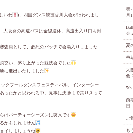
第
しいわ
)、四国ダンス競技香川大会が行われまし
月1
Ba
中、大阪発の高速バスは全線運休、高速出入り口も封
会
夏
審査員として、必死のパッチで会場入りしました

飛交い、盛り上がった競技会でした
大
決勝に進出いたしました
会
ラックプールダンスフェスティバル、インターシー
5th
あったかと思われる中、見事に決勝まで踊りきって
前
日
らはパーティーシーズンに突入です
ご
るかもしれません
も
ョイしましょうね