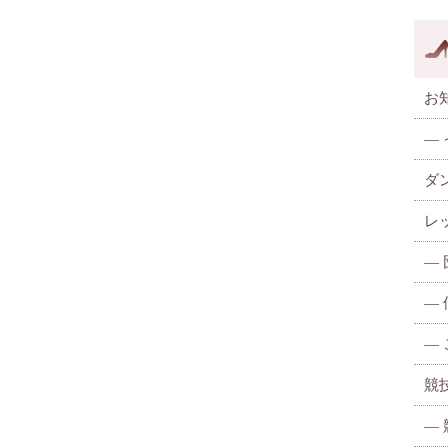
お
—
ダ
レ
—
—
—
競
—