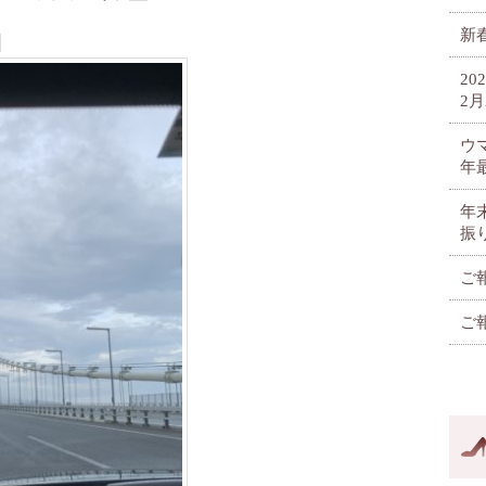
新春
2
2月
ウ
年
年
振
ご
ご